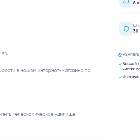
8 с
Шир
30 
нгу,
КОМПЛЕК
Бассейн 
чистки б
рести в нашем интернет-магазине по
Инструкц
упить телескопическое удилище