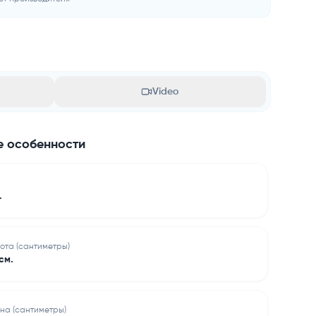
Video
 особенности
.
ота (сантиметры)
см.
на (сантиметры)