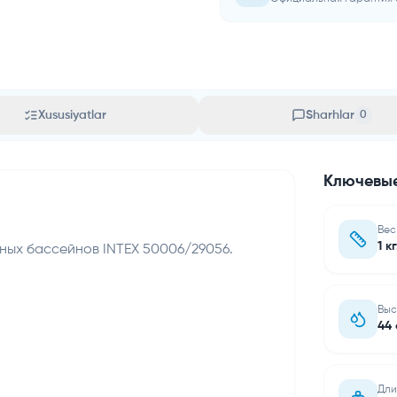
Xususiyatlar
Sharhlar
0
Ключевые
Вес
1 кг
сных бассейнов INTEX 50006/29056.
Выс
44 
Дли