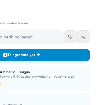
irin qo‘shimchalarsiz
a berib bo‘lmaydi
Telegramda yozish
azib berish — bugun
i bo‘yicha 18:00 gacha rasmiylashtiring — bugun yetkazib
a
от производителя