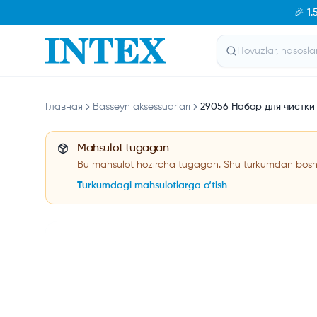
🎉 1
Главная
Basseyn aksessuarlari
29056 Набор для чистки 
Mahsulot tugagan
Bu mahsulot hozircha tugagan. Shu turkumdan boshq
Turkumdagi mahsulotlarga o‘tish