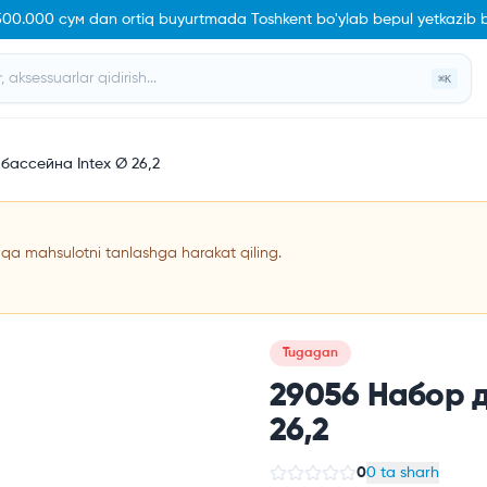
.500.000 сум dan ortiq buyurtmada Toshkent bo'ylab bepul yetkazib b
⌘K
бассейна Intex Ø 26,2
a mahsulotni tanlashga harakat qiling.
Tugagan
29056 Набор д
26,2
0
0 ta sharh