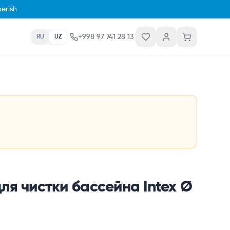
erish
+998 97 741 28 13
RU
UZ
ля чистки бассейна Intex Ø