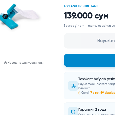
TO‘LASH UCHUN JAMI
139.000 сум
Saytdagi narx — mahsulot uchun yash
Buyurtm
Наведите для увеличения
Toshkent bo‘ylab yetk
Buyurtmani Toshkent vaqt
beramiz.
Qoldi:
7
soat
59
daqiq
Гарантия 2 года
Официальная гарантия 