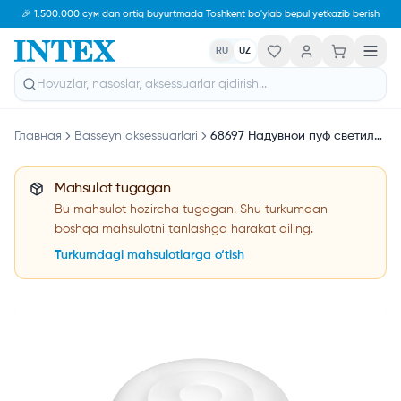
🎉 1.500.000 сум dan ortiq buyurtmada Toshkent bo'ylab bepul yetkazib berish
RU
UZ
Главная
Basseyn aksessuarlari
68697 Надувной пуф светильник Intex
Mahsulot tugagan
Bu mahsulot hozircha tugagan. Shu turkumdan
boshqa mahsulotni tanlashga harakat qiling.
Turkumdagi mahsulotlarga o‘tish