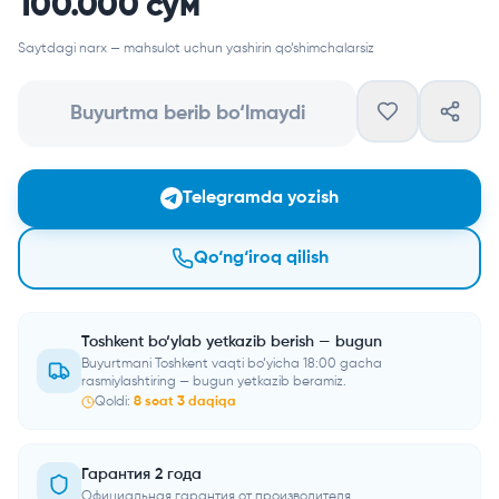
100.000 сум
Saytdagi narx — mahsulot uchun yashirin qo‘shimchalarsiz
Buyurtma berib bo‘lmaydi
Telegramda yozish
Qo‘ng‘iroq qilish
Toshkent bo‘ylab yetkazib berish — bugun
Buyurtmani Toshkent vaqti bo‘yicha 18:00 gacha
rasmiylashtiring — bugun yetkazib beramiz.
Qoldi:
8
soat
3
daqiqa
Гарантия 2 года
Официальная гарантия от производителя