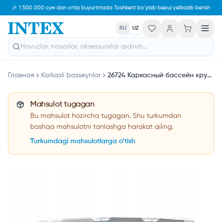
🎉 1.500.000 сум dan ortiq buyurtmada Toshkent bo'ylab bepul yetkazib berish
RU
UZ
Главная
Karkasli basseynlar
26724 Каркасный бассейн круглый Intex Prism Frame 457х107, фильтр-насос, лестница, тент, подстилка
Mahsulot tugagan
Bu mahsulot hozircha tugagan. Shu turkumdan
boshqa mahsulotni tanlashga harakat qiling.
Turkumdagi mahsulotlarga o‘tish