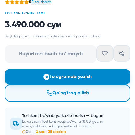
5
5 ta sharh
TO‘LASH UCHUN JAMI
3.490.000 сум
Saytdagi narx — mahsulot uchun yashirin qo‘shimchalarsiz
Buyurtma berib bo‘lmaydi
Telegramda yozish
Qo‘ng‘iroq qilish
Toshkent bo‘ylab yetkazib berish — bugun
Buyurtmani Toshkent vaqti bo‘yicha 18:00 gacha
rasmiylashtiring — bugun yetkazib beramiz.
Qoldi:
1
soat
35
daqiqa