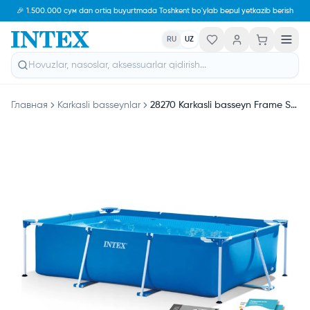
🎉 1.500.000 сум dan ortiq buyurtmada Toshkent bo'ylab bepul yetkazib berish
RU
UZ
Главная
Karkasli basseynlar
28270 Karkasli basseyn Frame Set, to'rtburchak, 220 x 150 x 60 sm