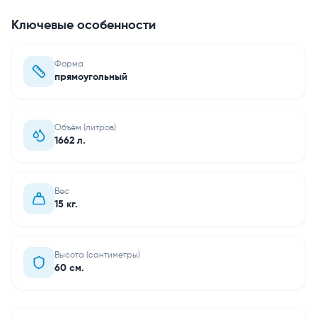
Ключевые особенности
Форма
прямоугольный
Объём (литров)
1662 л.
Вес
15 кг.
Высота (сантиметры)
60 см.