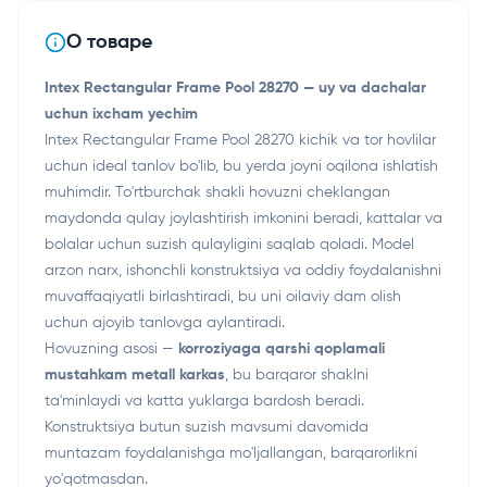
О товаре
Intex Rectangular Frame Pool 28270 — uy va dachalar
uchun ixcham yechim
Intex Rectangular Frame Pool 28270 kichik va tor hovlilar
uchun ideal tanlov bo'lib, bu yerda joyni oqilona ishlatish
muhimdir. To'rtburchak shakli hovuzni cheklangan
maydonda qulay joylashtirish imkonini beradi, kattalar va
bolalar uchun suzish qulayligini saqlab qoladi. Model
arzon narx, ishonchli konstruktsiya va oddiy foydalanishni
muvaffaqiyatli birlashtiradi, bu uni oilaviy dam olish
uchun ajoyib tanlovga aylantiradi.
Hovuzning asosi —
korroziyaga qarshi qoplamali
mustahkam metall karkas
, bu barqaror shaklni
ta'minlaydi va katta yuklarga bardosh beradi.
Konstruktsiya butun suzish mavsumi davomida
muntazam foydalanishga mo'ljallangan, barqarorlikni
yo'qotmasdan.