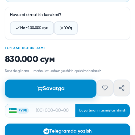
Hovuzni o‘rnatish kerakmi?
Ha
Yo‘q
+
100.000 сум
TO‘LASH UCHUN JAMI
830.000 сум
Saytdagi narx — mahsulot uchun yashirin qo‘shimchalarsiz
Savatga
+998
Buyurtmani rasmiylashtirish
Telegramda yozish