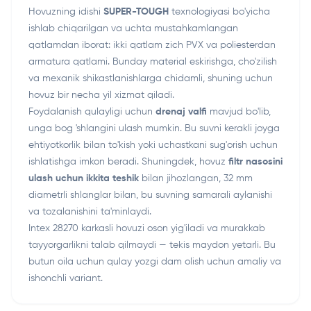
Hovuzning idishi
SUPER-TOUGH
texnologiyasi bo'yicha
ishlab chiqarilgan va uchta mustahkamlangan
qatlamdan iborat: ikki qatlam zich PVX va poliesterdan
armatura qatlami. Bunday material eskirishga, cho'zilish
va mexanik shikastlanishlarga chidamli, shuning uchun
hovuz bir necha yil xizmat qiladi.
Foydalanish qulayligi uchun
drenaj valfi
mavjud bo'lib,
unga bog 'shlangini ulash mumkin. Bu suvni kerakli joyga
ehtiyotkorlik bilan to'kish yoki uchastkani sug'orish uchun
ishlatishga imkon beradi. Shuningdek, hovuz
filtr nasosini
ulash uchun ikkita teshik
bilan jihozlangan, 32 mm
diametrli shlanglar bilan, bu suvning samarali aylanishi
va tozalanishini ta'minlaydi.
Intex 28270 karkasli hovuzi oson yig'iladi va murakkab
tayyorgarlikni talab qilmaydi — tekis maydon yetarli. Bu
butun oila uchun qulay yozgi dam olish uchun amaliy va
ishonchli variant.