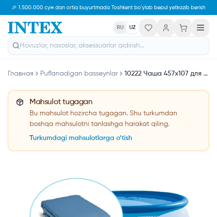
🎉 1.500.000 сум dan ortiq buyurtmada Toshkent bo'ylab bepul yetkazib berish
RU
UZ
Главная
Puflanadigan basseynlar
10222 Чаша 457х107 для Easy Set Pools
Mahsulot tugagan
Bu mahsulot hozircha tugagan. Shu turkumdan
boshqa mahsulotni tanlashga harakat qiling.
Turkumdagi mahsulotlarga o‘tish