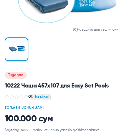
Наведите для увеличения
Tugagan
10222 Чаша 457х107 для Easy Set Pools
0
0 ta sharh
TO‘LASH UCHUN JAMI
100.000 сум
Saytdagi narx — mahsulot uchun yashirin qo‘shimchalarsiz