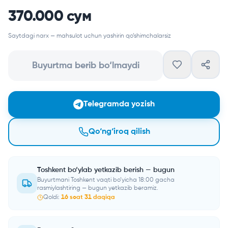
370.000 сум
Saytdagi narx — mahsulot uchun yashirin qo‘shimchalarsiz
Buyurtma berib bo‘lmaydi
Telegramda yozish
Qo‘ng‘iroq qilish
Toshkent bo‘ylab yetkazib berish — bugun
Buyurtmani Toshkent vaqti bo‘yicha 18:00 gacha
rasmiylashtiring — bugun yetkazib beramiz.
Qoldi:
16
soat
31
daqiqa