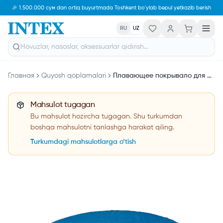
🎉 1.500.000 сум dan ortiq buyurtmada Toshkent bo'ylab bepul yetkazib berish
RU
UZ
Главная
Quyosh qoplamalari
Плавающее покрывало для бассейна 348см INTEX 28012
Mahsulot tugagan
Bu mahsulot hozircha tugagan. Shu turkumdan
boshqa mahsulotni tanlashga harakat qiling.
Turkumdagi mahsulotlarga o‘tish