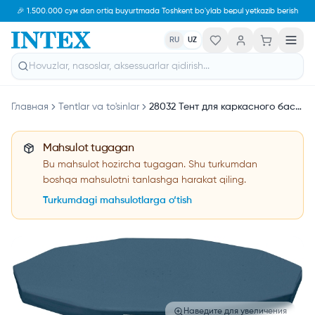
🎉 1.500.000 сум dan ortiq buyurtmada Toshkent bo'ylab bepul yetkazib berish
RU
UZ
Главная
Tentlar va to'sinlar
28032 Тент для каркасного бассейна 457 см
Mahsulot tugagan
Bu mahsulot hozircha tugagan. Shu turkumdan
boshqa mahsulotni tanlashga harakat qiling.
Turkumdagi mahsulotlarga o‘tish
Наведите для увеличения