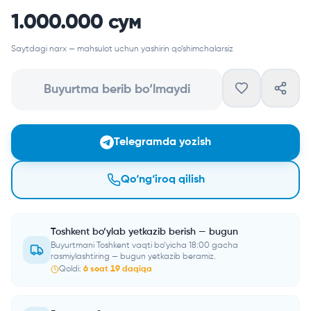
1.000.000 сум
Saytdagi narx — mahsulot uchun yashirin qo‘shimchalarsiz
Buyurtma berib bo‘lmaydi
Telegramda yozish
Qo‘ng‘iroq qilish
Toshkent bo‘ylab yetkazib berish — bugun
Buyurtmani Toshkent vaqti bo‘yicha 18:00 gacha
rasmiylashtiring — bugun yetkazib beramiz.
Qoldi:
6
soat
19
daqiqa