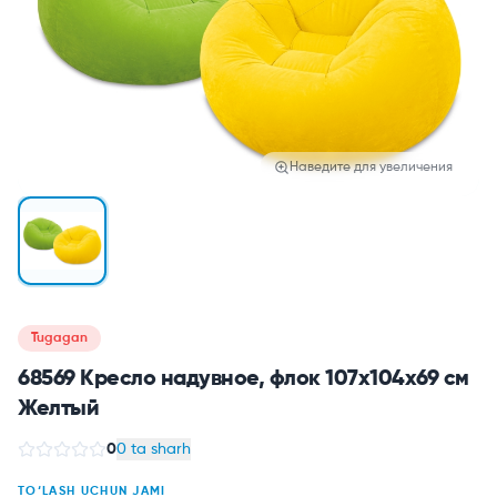
Наведите для увеличения
Tugagan
68569 Кресло надувное, флок 107х104х69 см
Желтый
0
0 ta sharh
TO‘LASH UCHUN JAMI