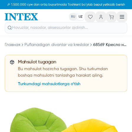
🎉 1.500.000 сум dan ortiq buyurtmada Toshkent bo'ylab bepul yetkazib berish
RU
UZ
Главная
Puflanadigan divanlar va kreslolar
68569 Кресло надувное, флок 107х104х69 см Желтый
Mahsulot tugagan
Bu mahsulot hozircha tugagan. Shu turkumdan
boshqa mahsulotni tanlashga harakat qiling.
Turkumdagi mahsulotlarga o‘tish