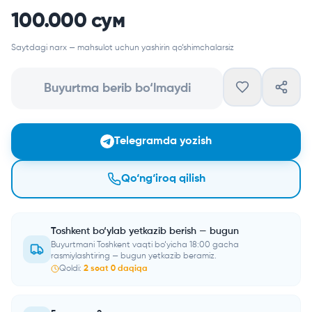
100.000 сум
Saytdagi narx — mahsulot uchun yashirin qo‘shimchalarsiz
Buyurtma berib bo‘lmaydi
Telegramda yozish
Qo‘ng‘iroq qilish
Toshkent bo‘ylab yetkazib berish — bugun
Buyurtmani Toshkent vaqti bo‘yicha 18:00 gacha
rasmiylashtiring — bugun yetkazib beramiz.
Qoldi:
2
soat
0
daqiqa