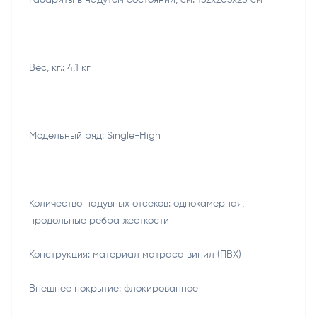
Габариты в надутом состоянии, см: 152х203х25 см
Вес, кг.: 4,1 кг
Модельный ряд: Single-High
Количество надувных отсеков: однокамерная,
продольные ребра жесткости
Конструкция: материал матраса винил (ПВХ)
Внешнее покрытие: флокированное