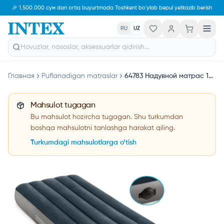
🎉 1.500.000 сум dan ortiq buyurtmada Toshkent bo'ylab bepul yetkazib berish
RU
UZ
Главная
Puflanadigan matraslar
64783 Надувной матрас 152х203х25см &quot;Single-High&quot; со встроенным насосом
Mahsulot tugagan
Bu mahsulot hozircha tugagan. Shu turkumdan
boshqa mahsulotni tanlashga harakat qiling.
Turkumdagi mahsulotlarga o‘tish