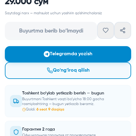
29.000 сум
Saytdagi narx — mahsulot uchun yashirin qo‘shimchalarsiz
Buyurtma berib bo‘lmaydi
Telegramda yozish
Qo‘ng‘iroq qilish
Toshkent bo‘ylab yetkazib berish — bugun
Buyurtmani Toshkent vaqti bo‘yicha 18:00 gacha
rasmiylashtiring — bugun yetkazib beramiz.
Qoldi:
6
soat
9
daqiqa
Гарантия 2 года
Официальная гарантия от производителя