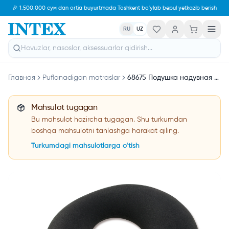
🎉 1.500.000 сум dan ortiq buyurtmada Toshkent bo'ylab bepul yetkazib berish
RU
UZ
Главная
Puflanadigan matraslar
68675 Подушка надувная Travel, 36х30х10 см
Mahsulot tugagan
Bu mahsulot hozircha tugagan. Shu turkumdan
boshqa mahsulotni tanlashga harakat qiling.
Turkumdagi mahsulotlarga o‘tish