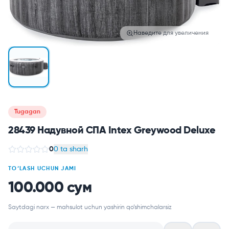
Наведите для увеличения
Tugagan
28439 Надувной СПА Intex Greywood Deluxe
0
0 ta sharh
TO‘LASH UCHUN JAMI
100.000 сум
Saytdagi narx — mahsulot uchun yashirin qo‘shimchalarsiz