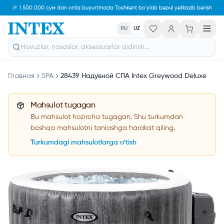
🎉 1.500.000 сум dan ortiq buyurtmada Toshkent bo'ylab bepul yetkazib berish
RU
UZ
Главная
SPA
28439 Надувной СПА Intex Greywood Deluxe
Mahsulot tugagan
Bu mahsulot hozircha tugagan. Shu turkumdan
boshqa mahsulotni tanlashga harakat qiling.
Turkumdagi mahsulotlarga o‘tish