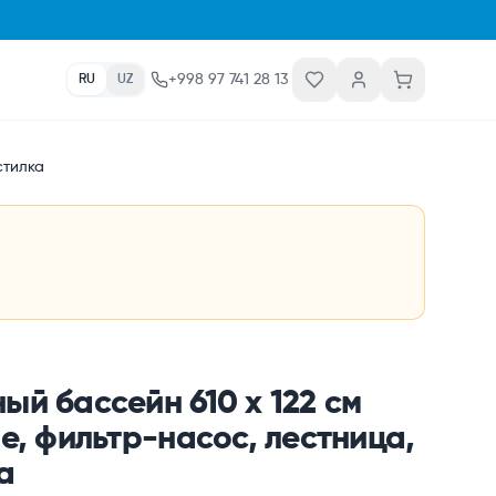
+998 97 741 28 13
RU
UZ
стилка
ый бассейн 610 х 122 см
me, фильтр-насос, лестница,
а