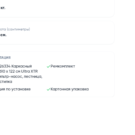
 кг.
ота (сантиметры)
 см.
ТАЦИЯ
26334 Каркасный
Ремкомплект
10 х 122 см Ultra XTR
ильтр-насос, лестница,
дстилка
ия по установке
Картонная упаковка