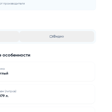
от производителя
Видео
 особенности
рма
углый
ём (литров)
79 л.