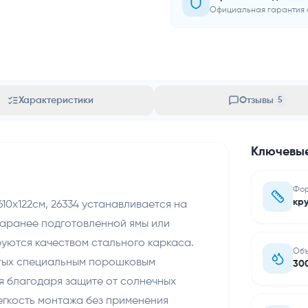
Официальная гарантия 
Характеристики
Отзывы
5
Ключевые
Фо
кр
610х122см, 26334 устанавливается на
заранее подготовленной ямы или
уются качеством стального каркаса.
Объ
ытых специальным порошковым
300
я благодаря защите от солнечных
Легкость монтажа без применения