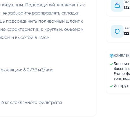
Вес
внодушным. Подсоединяйте элементы к
132
 не забывайте расправлять складки
ишь подсоединить поливочный шланг к
Выс
ие характеристики: круглый, объемом
122
610см и высотой в 122см
КОМПЛЕК
Бассейн 
бассейн 6
куляции: 6.0/7.9 м3/час
Frame, ф
тент, по
Инструкц
16 кг стеклянного фильтрата