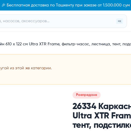
🎉 Бесплатная доставка по Ташкенту при заказе от 1.500.000 сум
⌘K
н 610 х 122 см Ultra XTR Frame, фильтр-насос, лестница, тент, под
гой из этой же категории.
Распродано
26334 Каркасн
Ultra XTR Fra
тент, подстилк