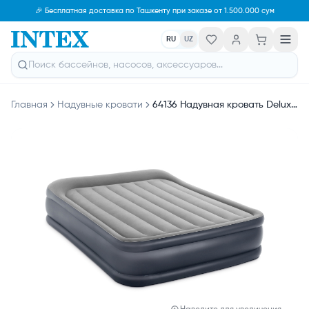
🎉 Бесплатная доставка по Ташкенту при заказе от 1.500.000 сум
RU
UZ
Главная
Надувные кровати
64136 Надувная кровать Deluxe Pillow Rest Raised Bed 152х203х42см, встроенный насос 220V